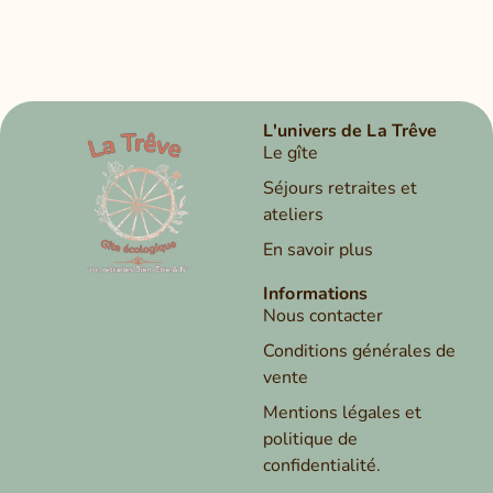
L'univers de La Trêve
Le gîte
Séjours retraites et
ateliers
En savoir plus
Informations
Nous contacter
Conditions générales de
vente
Mentions légales et
politique de
confidentialité.